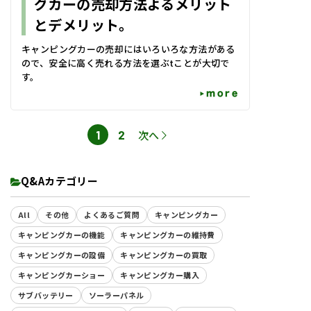
グカーの売却方法よるメリット
とデメリット。
キャンピングカーの売却にはいろいろな方法がある
ので、安全に高く売れる方法を選ぶtことが大切で
す。
more
ペ
1
2
次へ
ペ
ー
ー
ジ
ジ
Q&Aカテゴリー
All
その他
よくあるご質問
キャンピングカー
キャンピングカーの機能
キャンピングカーの維持費
キャンピングカーの設備
キャンピングカーの買取
キャンピングカーショー
キャンピングカー購入
サブバッテリー
ソーラーパネル