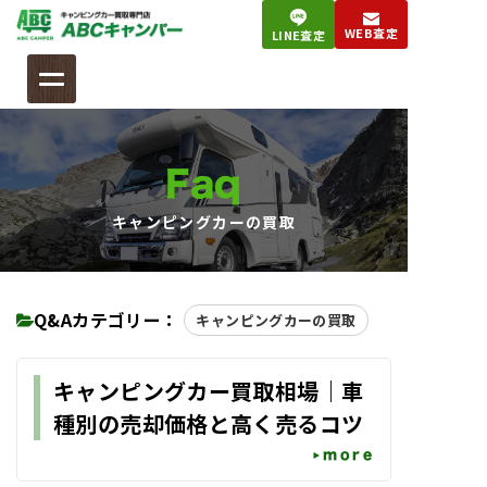
コ
WEB査定
LINE査定
ン
テ
ン
ツ
へ
Faq
ス
キ
キャンピングカーの買取
ッ
プ
Q&Aカテゴリー：
キャンピングカーの買取
キャンピングカー買取相場｜車
種別の売却価格と高く売るコツ
more