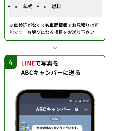
年式
燃料
※車検証がなくても
車両情報
でお見積りは可
能です。お解りになる項目をお送り下さい。
4
LINE
で写真
を
ABCキャンパーに送る