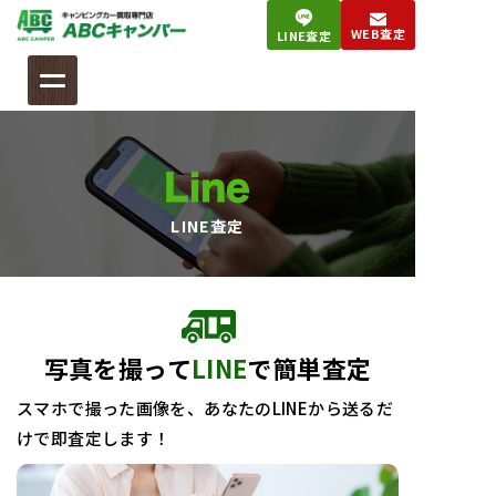
コ
WEB査定
LINE査定
ン
テ
ン
ツ
へ
Line
ス
キ
LINE査定
ッ
プ
写真を撮って
LINE
で簡単査定
スマホで撮った画像を、あなたのLINEから送るだ
けで即査定します！