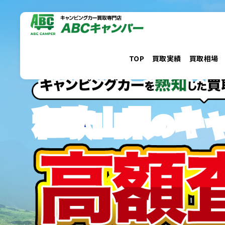
コ
ン
テ
ン
TOP
買取実績
買取相場
ツ
へ
ス
和歌山県
キ
キ
の
ッ
プ