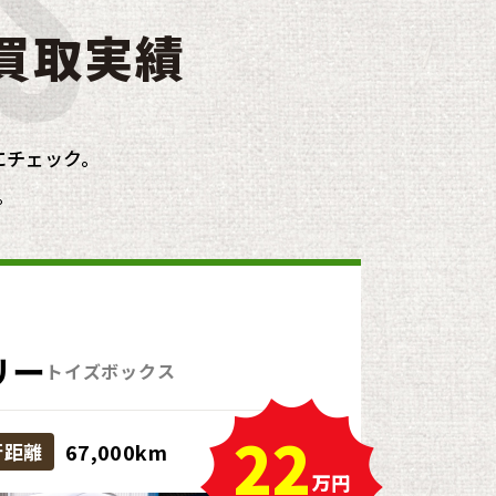
買取実績
にチェック。
。
リー
トイズボックス
22
行距離
67,000km
万円