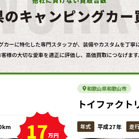
他社に負けない買取台数
県のキャンピングカ
ー
グカーに特化した専門スタッフが
、
装備やカスタムを丁寧
お客様の大切な愛車を適正に評価し
、
高価買取につなげます
和歌山県和歌山市
トイファクト
17
00km
年式
平成27年
走
万円