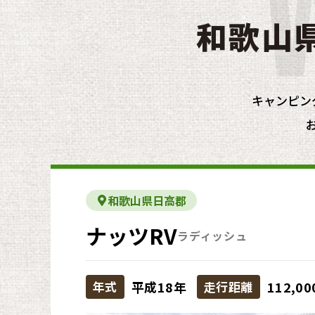
和歌山
キャンピン
和歌山県日高郡
ナッツRV
ラディッシュ
年式
平成18年
走行距離
112,0