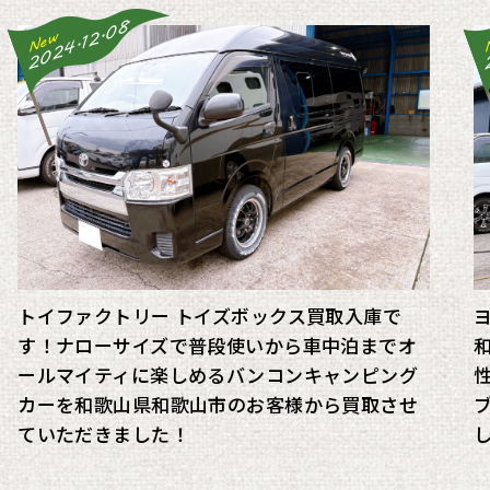
2024.12.08
New
トイファクトリー トイズボックス買取入庫で
す！ナローサイズで普段使いから車中泊までオ
ールマイティに楽しめるバンコンキャンピング
カーを和歌山県和歌山市のお客様から買取させ
ていただきました！