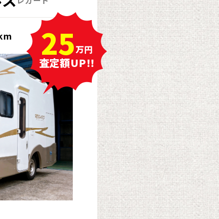
ルス
レガード
25
0km
万円
査定額UP!!