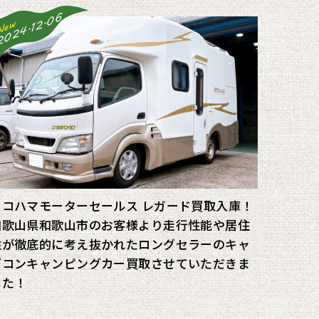
2024.12.06
New
ヨコハマモーターセールス レガード買取入庫！
和歌山県和歌山市のお客様より走行性能や居住
性が徹底的に考え抜かれたロングセラーのキャ
ブコンキャンピングカー買取させていただきま
した！