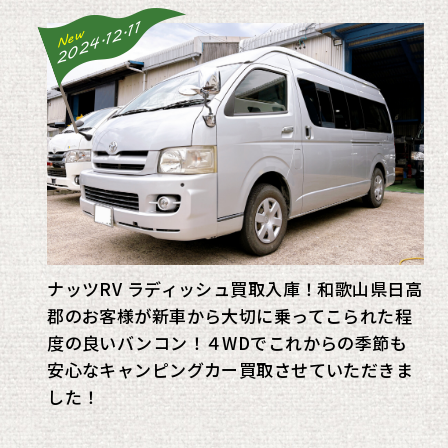
2024.12.11
New
ナッツRV ラディッシュ買取入庫！和歌山県日高
郡のお客様が新車から大切に乗ってこられた程
度の良いバンコン！４WDでこれからの季節も
安心なキャンピングカー買取させていただきま
した！