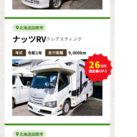
北海道函館市
ナッツRV
クレアスティング
年式
令和1年
走行距離
9,000km
26
万円
査定額UP!!
北海道函館市