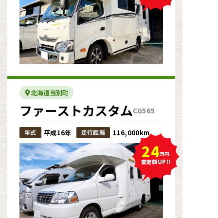
北海道当別町
ファーストカスタム
CG565
年式
平成16年
走行距離
116,000km
24
万円
査定額UP!!