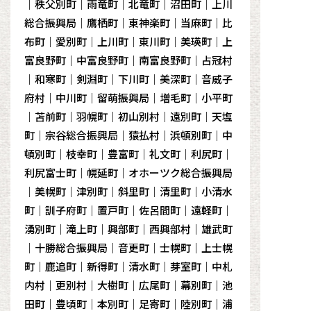
｜秩父別町｜雨竜町｜北竜町｜沼田町｜上川
総合振興局｜鷹栖町｜東神楽町｜当麻町｜比
布町｜愛別町｜上川町｜東川町｜美瑛町｜上
富良野町｜中富良野町｜南富良野町｜占冠村
｜和寒町｜剣淵町｜下川町｜美深町｜音威子
府村｜中川町｜留萌振興局｜増毛町｜小平町
｜苫前町｜羽幌町｜初山別村｜遠別町｜天塩
町｜宗谷総合振興局｜猿払村｜浜頓別町｜中
頓別町｜枝幸町｜豊富町｜礼文町｜利尻町｜
利尻富士町｜幌延町｜オホーツク総合振興局
｜美幌町｜津別町｜斜里町｜清里町｜小清水
町｜訓子府町｜置戸町｜佐呂間町｜遠軽町｜
湧別町｜滝上町｜興部町｜西興部村｜雄武町
｜十勝総合振興局｜音更町｜士幌町｜上士幌
町｜鹿追町｜新得町｜清水町｜芽室町｜中札
内村｜更別村｜大樹町｜広尾町｜幕別町｜池
田町｜豊頃町｜本別町｜足寄町｜陸別町｜浦