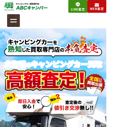
コ
WEB査定
LINE査定
ン
テ
ン
ツ
へ
ス
キ
北海道
キャンピングカー
買取
の
ッ
プ