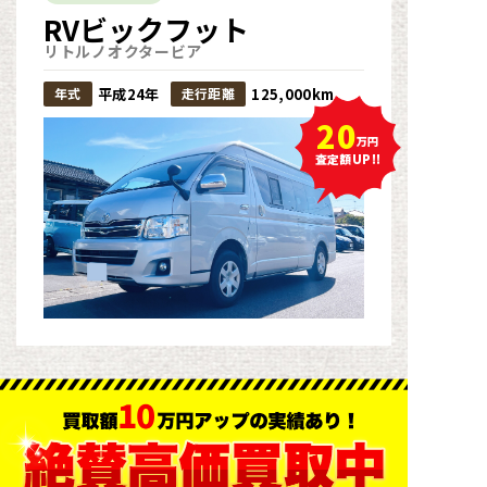
RVビックフット
リトルノオクタービア
年式
平成24年
走行距離
125,000km
20
万円
査定額UP!!