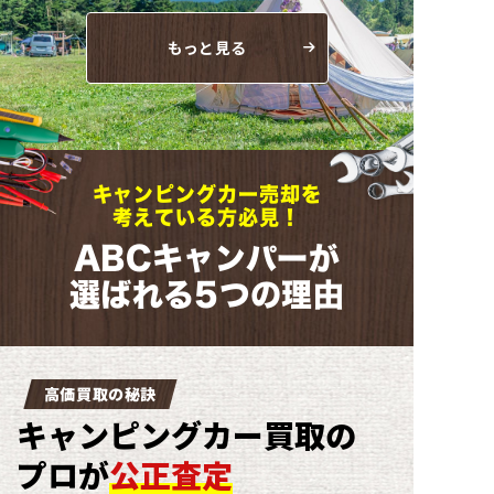
もっと見る
キャンピングカー売却
を
考えている方必見！
ABCキャンパー
が
選ばれる5つの理由
高価買取の秘訣
キャンピングカー買取の
プロが
公正査定