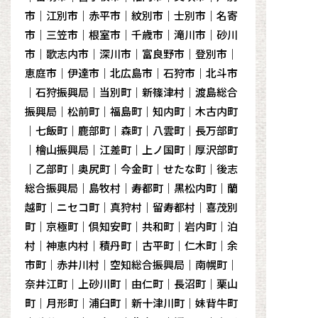
市｜江別市｜赤平市｜紋別市｜士別市｜名寄
市｜三笠市｜根室市｜千歳市｜滝川市｜砂川
市｜歌志内市｜深川市｜富良野市｜登別市｜
恵庭市｜伊達市｜北広島市｜石狩市｜北斗市
｜石狩振興局｜当別町｜新篠津村｜渡島総合
振興局｜松前町｜福島町｜知内町｜木古内町
｜七飯町｜鹿部町｜森町｜八雲町｜長万部町
｜檜山振興局｜江差町｜上ノ国町｜厚沢部町
｜乙部町｜奥尻町｜今金町｜せたな町｜後志
総合振興局｜島牧村｜寿都町｜黒松内町｜蘭
越町｜ニセコ町｜真狩村｜留寿都村｜喜茂別
町｜京極町｜倶知安町｜共和町｜岩内町｜泊
村｜神恵内村｜積丹町｜古平町｜仁木町｜余
市町｜赤井川村｜空知総合振興局｜南幌町｜
奈井江町｜上砂川町｜由仁町｜長沼町｜栗山
町｜月形町｜浦臼町｜新十津川町｜妹背牛町