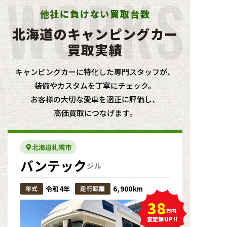
他社に負けない買取台数
北海道のキャンピングカ
ー
買取実績
キャンピングカーに特化した専門スタッフが
、
装備やカスタムを丁寧にチェック。
お客様の大切な愛車を適正に評価し
、
高価買取につなげます。
北海道札幌市
バンテック
ジル
年式
令和4年
走行距離
6,900km
38
万円
査定額UP!!