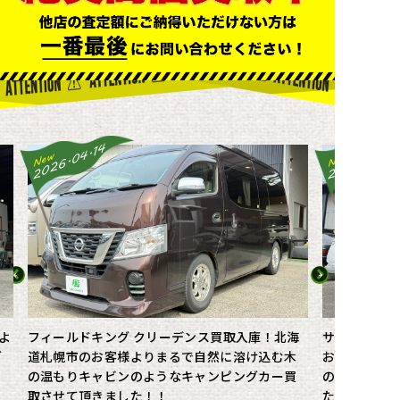
2026.04.14
2025.10.16
New
New
よ
フィールドキング クリーデンス買取入庫！北海
サンリビング
グ
道札幌市のお客様よりまるで自然に溶け込む木
お客様よりま
の温もりキャビンのようなキャンピングカー買
のようなキャ
取させて頂きました！！
た！！