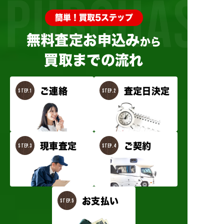
簡単！買取5ステップ
無料査定お申込み
か
ら
買取までの流れ
ご連絡
査定日決定
現車査定
ご契約
お支払い