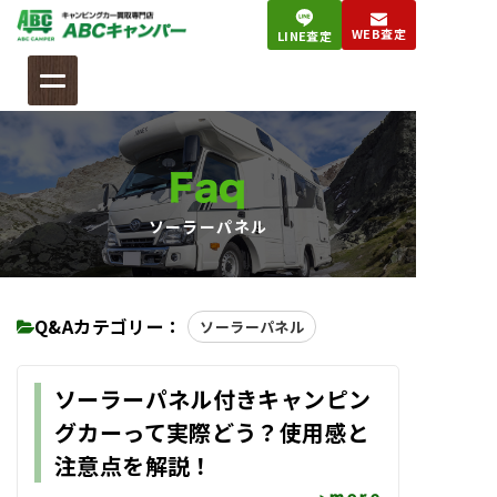
コ
WEB査定
LINE査定
ン
テ
ン
ツ
へ
Faq
ス
キ
ソーラーパネル
ッ
プ
Q&Aカテゴリー：
ソーラーパネル
ソーラーパネル付きキャンピン
グカーって実際どう？使用感と
注意点を解説！