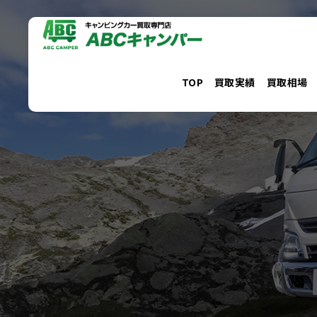
コ
ン
テ
ン
TOP
買取実績
買取相場
ツ
へ
ス
キ
ッ
プ