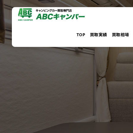
コ
ン
テ
ン
TOP
買取実績
買取相場
ツ
へ
ス
キ
ッ
プ