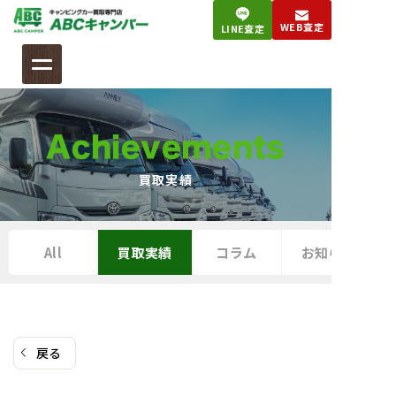
コ
WEB査定
LINE査定
ン
テ
ン
ツ
へ
Achievements
ス
キ
買取実績
ッ
プ
All
買取実績
コラム
お知らせ
戻る