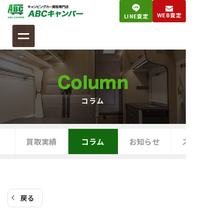
コ
WEB査定
LINE査定
ン
テ
ン
ツ
へ
Column
ス
キ
コラム
ッ
プ
買取実績
コラム
お知らせ
スタッフブ
戻る