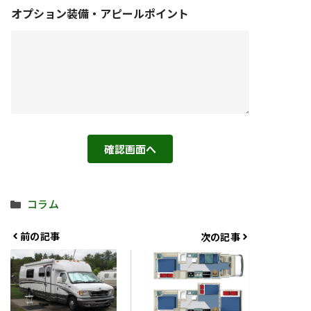
オプション装備・アピールポイント
確認画面へ
カ
コラム
テ
ゴ
前の記事
次の記事
リ
ー