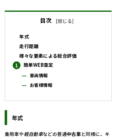
目次
[
閉じる
]
年式
走行距離
様々な要素による総合評価
簡単WEB査定
車両情報
お客様情報
年式
乗用車や
軽自動車
などの普通
中古車
と同様に、キ