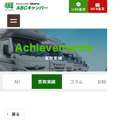
コ
WEB査定
LINE査定
ン
テ
ン
ツ
へ
Achievements
ス
キ
買取実績
ッ
プ
All
買取実績
コラム
お知らせ
戻る