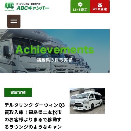
コ
WEB査定
LINE査定
ン
テ
ン
ツ
へ
Achievements
ス
キ
福島県
の買取実績
ッ
プ
買取実績
デルタリンク ダーウィンQ3
買取入庫！福島県二本松市
のお客様よりまるで移動す
るラウンジのようなキャン