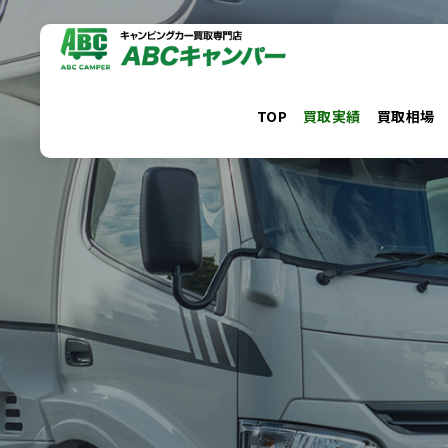
コ
ン
テ
ン
TOP
買取実績
買取相場
ツ
へ
ス
キ
ッ
プ