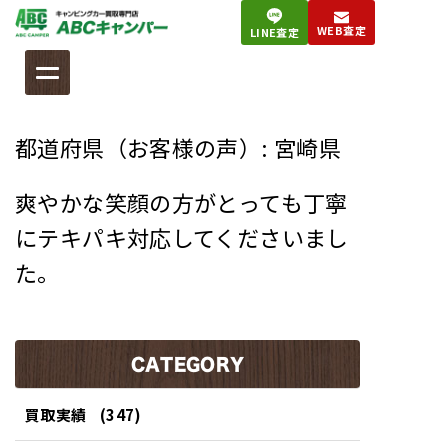
コ
WEB査定
LINE査定
ン
テ
ン
ツ
都道府県（お客様の声）:
宮崎県
へ
ス
爽やかな笑顔の方がとっても丁寧
キ
ッ
にテキパキ対応してくださいまし
プ
た。
CATEGORY
買取実績
(347)