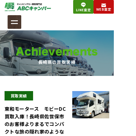
コ
WEB査定
LINE査定
ン
テ
ン
ツ
へ
Achievements
ス
キ
長崎県
の買取実績
ッ
プ
買取実績
東和モータース モビーDC
買取入庫！長崎県佐世保市
のお客様よりまるでコンパ
クトな旅の隠れ家のような