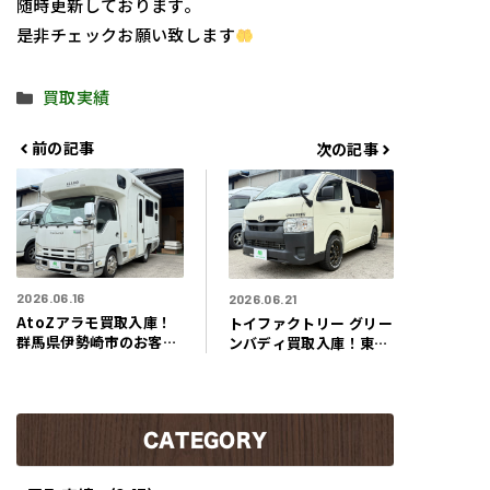
随時更新しております。
是非チェックお願い致します
カ
買取実績
テ
ゴ
前の記事
次の記事
リ
ー
2026.06.16
2026.06.21
AtoZアラモ買取入庫！
トイファクトリー グリー
群馬県伊勢崎市のお客様
ンバディ買取入庫！東京
よりまるで移動するプラ
都稲城市のお客様よりま
イベートヴィラのような
るでコンパクトな動くテ
キャンピングカー買取さ
ント買取させて頂きまし
せて頂きました！！
た！！
CATEGORY