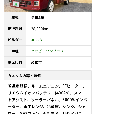
令和
5
年
年式
28,000
km
走行距離
JPスター
ビルダー
車種
ハッピーワンプラス
彦根市
市区町村
カスタム内容・装備
普通車登録、ルームエアコン、FFヒーター、
リチウムイオンバッテリー(400Ah)、スマー
トアシスト、ソーラーパネル、3000Wインバ
ーター、電子レンジ、冷蔵庫、シンク、シャ
ワー、MAXファン、外部電源、社外足回り、