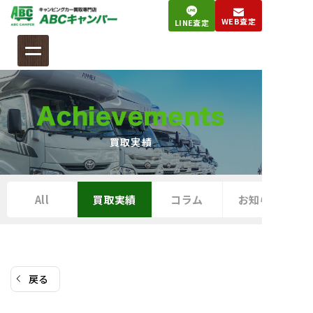
コ
WEB査定
LINE査定
ン
テ
ン
ツ
へ
Achievements
ス
キ
買取実績
ッ
プ
All
買取実績
コラム
お知らせ
戻る