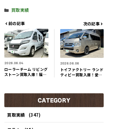
カ
買取実績
テ
ゴ
前の記事
次の記事
リ
ー
2026.06.04
2026.06.06
ローラーチーム リビング
トイファクトリー ランド
ストーン買取入庫！福岡
ティピー買取入庫！愛知
県福岡市のお客様よりま
県豊橋市のお客様よりま
るでイタリアの洗練され
るで森の中に佇むシンプ
た移動コテージのような
ルなコテージのようなキ
キャンピングカー買取さ
ャンピングカー買取させ
せて頂きました！！
CATEGORY
て頂きました！！
買取実績
(347)