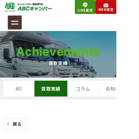
コ
WEB査定
LINE査定
ン
テ
ン
ツ
へ
Achievements
ス
キ
買取実績
ッ
プ
All
買取実績
コラム
お知らせ
戻る