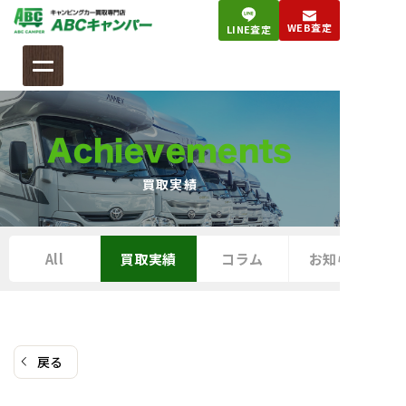
コ
WEB査定
LINE査定
ン
テ
ン
ツ
へ
Achievements
ス
キ
買取実績
ッ
プ
All
買取実績
コラム
お知らせ
戻る