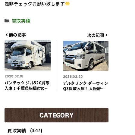
是非チェックお願い致します
カ
買取実績
テ
ゴ
前の記事
次の記事
リ
ー
2026.02.18
2026.02.20
バンテック ジル520買取
デルタリンク ダーウィン
入庫！千葉県船橋市のお
Q3買取入庫！大阪府大
客様よりまるで家族全員
阪市のお客様よりまるで
が泊まれる移動型ロッジ
進化した旅のラボのよう
のようなキャンピングキ
なキャンピングカー買取
ャラバン買取させて頂き
させて頂きました！！
ました！！
CATEGORY
買取実績
(347)