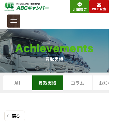
コ
WEB査定
LINE査定
ン
テ
ン
ツ
へ
Achievements
ス
キ
買取実績
ッ
プ
All
買取実績
コラム
お知らせ
戻る