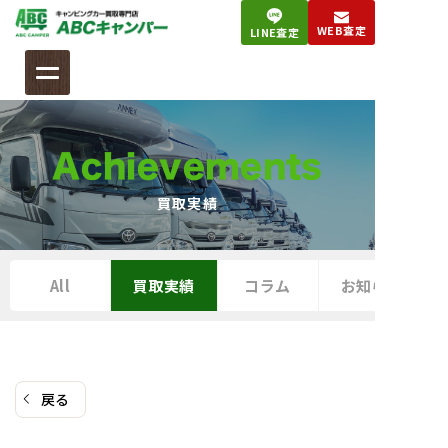
コ
WEB査定
LINE査定
ン
テ
ン
ツ
へ
Achievements
ス
キ
買取実績
ッ
プ
All
買取実績
コラム
お知らせ
戻る