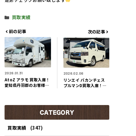
カ
買取実績
テ
ゴ
前の記事
次の記事
リ
ー
2026.01.31
2026.02.06
AtoZ アラモ 買取入庫！
リンエイ バカンチェス
愛知県丹羽郡のお客様よ
プルマンD買取入庫！千
りまるで家族の秘密基地
葉県流山市のお客様より
のようなキャンピングカ
まるで変身する多機能ハ
ー買取させて頂きまし
ウスのようなキャンピン
た！！
グカー買取させて頂きま
CATEGORY
した！！
買取実績
(347)