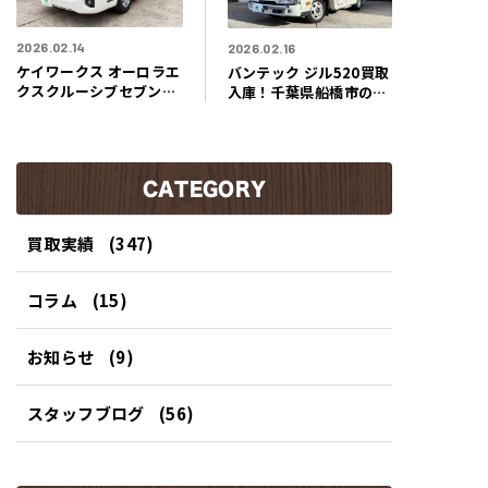
2026.02.14
2026.02.16
ケイワークス オーロラエ
バンテック ジル520買取
クスクルーシブセブンス
入庫！千葉県船橋市のお
ター買取入庫！大阪府高
客様よりまるで家族全員
石市のお客様よりまるで
が泊まれる移動型ロッジ
家族の移動するプレミア
のようなキャンピングキ
ムハウスのようなキャン
ャラバン買取させて頂き
ピングカー買取させて頂
CATEGORY
ました！！
きました！！
買取実績
(347)
コラム
(15)
お知らせ
(9)
スタッフブログ
(56)