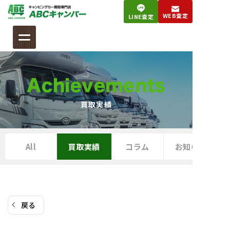
コ
WEB査定
LINE査定
ン
テ
ン
ツ
へ
Achievements
ス
キ
買取実績
ッ
プ
All
買取実績
コラム
お知らせ
戻る