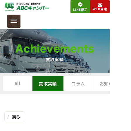
コ
WEB査定
LINE査定
ン
テ
ン
ツ
へ
Achievements
ス
キ
買取実績
ッ
プ
All
買取実績
コラム
お知らせ
戻る