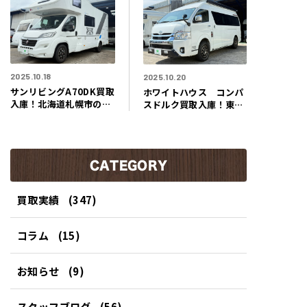
ー
2025.10.18
2025.10.20
サンリビングA70DK買取
ホワイトハウス コンパ
入庫！北海道札幌市のお
スドルク買取入庫！東京
客様よりまるでヨーロッ
都日野市のお客様よりま
パ風の大家族ヴィラのよ
るで旅するエレガントな
うなキャンピングカー買
ラウンジのようなキャン
取させて頂きました！！
ピングカー買取させて頂
CATEGORY
きました！！
買取実績
(347)
コラム
(15)
お知らせ
(9)
スタッフブログ
(56)