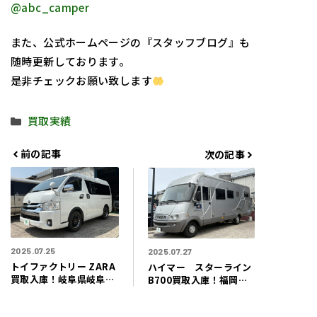
@abc_camper
また、公式ホームページの『スタッフブログ』も
随時更新しております。
是非チェックお願い致します
カ
買取実績
テ
ゴ
前の記事
次の記事
リ
ー
2025.07.25
2025.07.27
トイファクトリー ZARA
ハイマー スターライン
買取入庫！岐阜県岐阜市
B700買取入庫！福岡県
のお客様よりまるで自由
飯塚市のお客様よりヨー
の翼のようなキャンピン
ロッパの貴族の馬車のよ