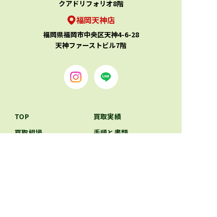
クアドリフォリオ8階
福岡天神店
福岡県福岡市中央区天神4-6-28
天神ファーストビル7階
TOP
買取実績
買取相場
手順と書類
お役立ちコラム
お客様の声
新着情報
在庫車両
会社案内
LINE査定
WEB査定
お問い合わせ