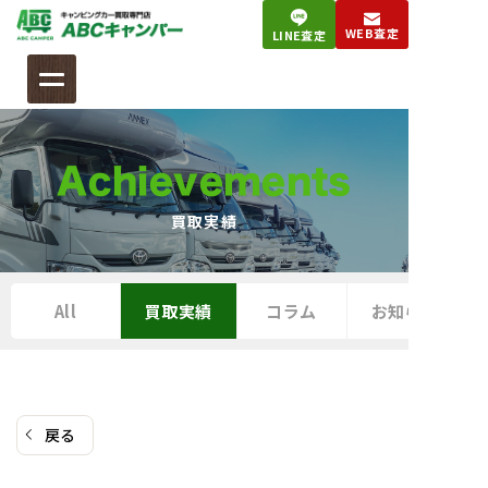
コ
WEB査定
LINE査定
ン
テ
ン
ツ
へ
Achievements
ス
キ
買取実績
ッ
プ
All
買取実績
コラム
お知らせ
戻る