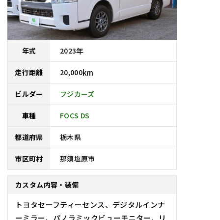
2023
年
年式
20,000
km
走行距離
フジカーズ
ビルダー
車種
FOCS DS
栃木県
都道府県
那須塩原市
市区町村
カスタム内容・装備
トヨタセーフティーセンス、デジタルインナ
ーミラー、パノラミックビューモニター、リ