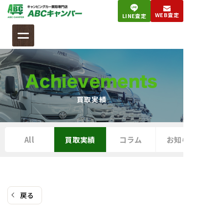
コ
WEB査定
LINE査定
ン
テ
ン
ツ
へ
Achievements
ス
キ
買取実績
ッ
プ
All
買取実績
コラム
お知らせ
戻る