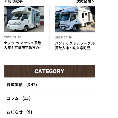
前の記事
次の記事
リ
ー
2025.04.13
2025.04.16
ナッツRV マッシュ買取
バンテック ジルノーブル
入庫！京都府宇治市のお
買取入庫！岐阜県可児市
客様より、広い二段ベッ
のお客様よりまるで高級
ドでFFヒーター付きの快
ホテルのような空間！美
適な旅ができるキャンピ
しく優雅な2人旅が堪能
ングカー買取させて頂き
できるキャンピングカー
ました！
CATEGORY
買取させていただきまし
た！
買取実績
(347)
コラム
(15)
お知らせ
(9)