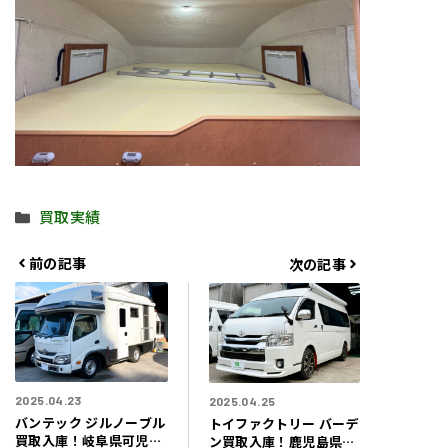
カ
買取実績
テ
ゴ
前の記事
次の記事
リ
ー
2025.04.23
2025.04.25
バンテック ジルノーブル
トイファクトリー バーデ
買取入庫！岐阜県可児市
ン買取入庫！鹿児島県鹿