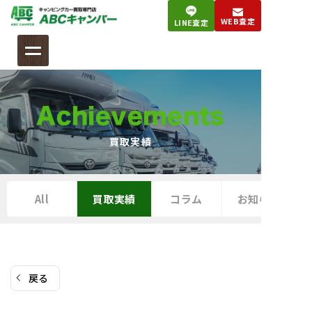
コ
WEB査定
LINE査定
ン
テ
ン
ツ
へ
Achievements
ス
キ
買取実績
ッ
プ
All
買取実績
コラム
お知らせ
戻る