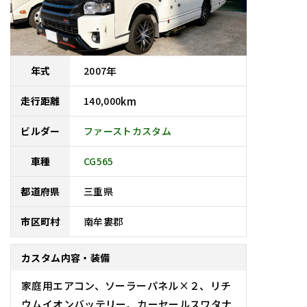
2007
年
年式
140,000
km
走行距離
ファーストカスタム
ビルダー
車種
CG565
三重県
都道府県
南牟婁郡
市区町村
カスタム内容・装備
家庭用エアコン、ソーラーパネル×２、リチ
ウムイオンバッテリー、カーセールスワタナ