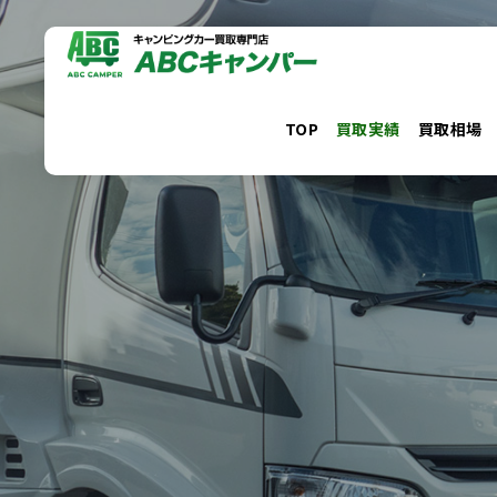
コ
ン
テ
ン
TOP
買取実績
買取相場
ツ
へ
ス
キ
ッ
プ