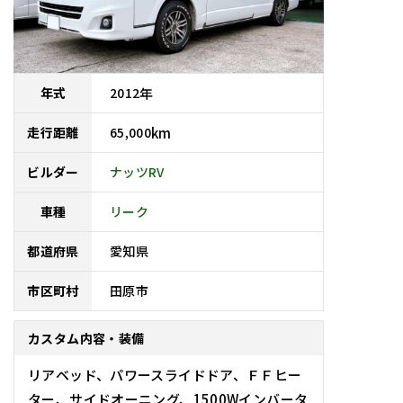
2012
年
年式
65,000
km
走行距離
ナッツRV
ビルダー
車種
リーク
愛知県
都道府県
田原市
市区町村
カスタム内容・装備
リアベッド、パワースライドドア、ＦＦヒー
ター、サイドオーニング、1500Wインバータ