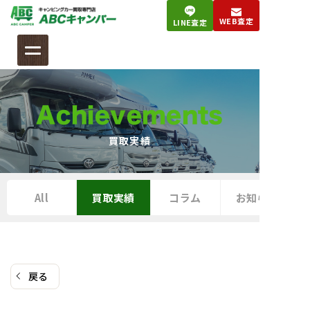
コ
WEB査定
LINE査定
ン
テ
ン
ツ
へ
Achievements
ス
キ
買取実績
ッ
プ
All
買取実績
コラム
お知らせ
戻る