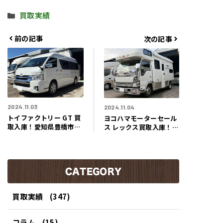
カ
買取実績
テ
ゴ
前の記事
次の記事
リ
ー
2024.11.03
2024.11.04
トイファクトリー GT 買
ヨコハマモーターセール
取入庫！愛知県豊橋市の
ス レックス買取入庫！こ
お客様より大人気のトイ
れぞYMS！福岡県中間市
ファクトリーシリーズ！
のお客様より超希少なキ
常設2段ベッドのキャン
ャブコンキャンピングカ
ピングカー買取させてい
ー買取させていただきま
ただきました。
CATEGORY
した！
買取実績
(347)
コラム
(15)