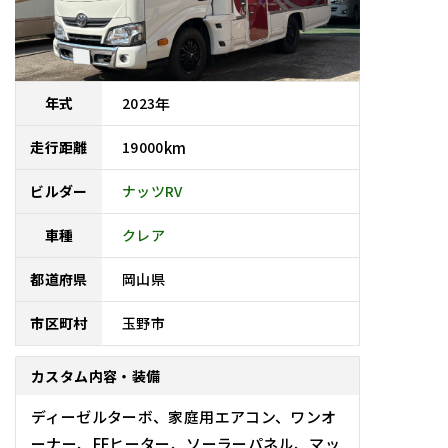
2023
年
年式
19000
km
走行距離
ナッツRV
ビルダー
車種
クレア
岡山県
都道府県
玉野市
市区町村
カスタム内容・装備
ディーゼルターボ、家庭用エアコン、ワンオ
ーナー、FFヒーター、ソーラーパネル、マッ