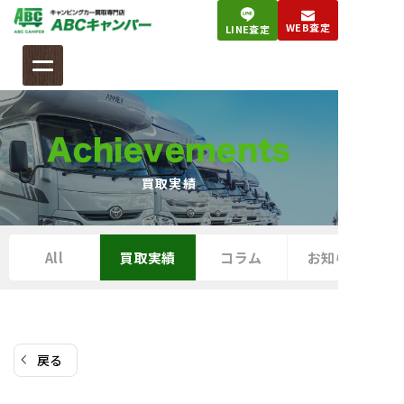
コ
WEB査定
LINE査定
ン
テ
ン
ツ
へ
Achievements
ス
キ
買取実績
ッ
プ
All
買取実績
コラム
お知らせ
戻る