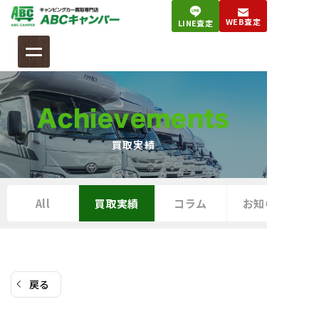
コ
WEB査定
LINE査定
ン
テ
ン
ツ
へ
Achievements
ス
キ
買取実績
ッ
プ
All
買取実績
コラム
お知らせ
戻る