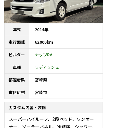
2014
年
年式
62000
km
走行距離
ナッツRV
ビルダー
車種
ラディッシュ
宮崎県
都道府県
宮崎市
市区町村
カスタム内容・装備
スーパーハイルーフ、2段ベッド、ワンオー
ナー、ソーラーパネル、冷蔵庫、シャワー、