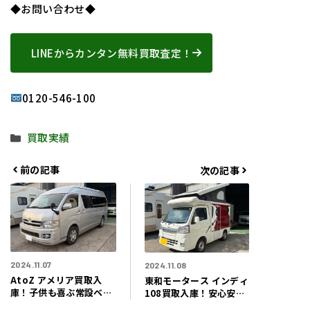
◆お問い合わせ◆
LINEからカンタン無料買取査定！
0120-546-100
カ
買取実績
テ
ゴ
前の記事
次の記事
リ
ー
2024.11.07
2024.11.08
AtoZ アメリア買取入
東和モータース インディ
庫！子供も喜ぶ常設ベッ
108買取入庫！安心安全
ド有り！山口県下関市の
スマートアシスト搭載！