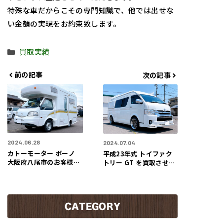
特殊な車だからこその専門知識で、他では出せな
い金額の実現をお約束致します。
カ
買取実績
テ
ゴ
前の記事
次の記事
リ
ー
2024.06.28
2024.07.04
カトーモーター ボーノ
平成23年式 トイファク
大阪府八尾市のお客様よ
トリー GT を買取させて
り買取りさせていただき
いただきました！奈良県
ました！他にはない個性
奈良市から大人気のトイ
的なデザインと落ち着き
ファクトリー製バンコン
のあるインテリアが素敵
キャンピングカーの入庫
なキャブコンです！
CATEGORY
です！