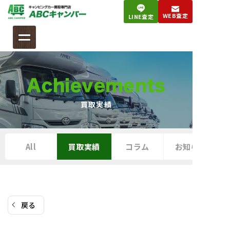
コ
WEB査定
LINE査定
ン
テ
ン
ツ
へ
Achievements
ス
キ
買取実績
ッ
プ
All
買取実績
コラム
お知らせ
戻る