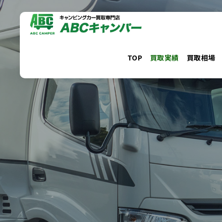
コ
ン
テ
ン
TOP
買取実績
買取相場
ツ
へ
ス
キ
ッ
プ