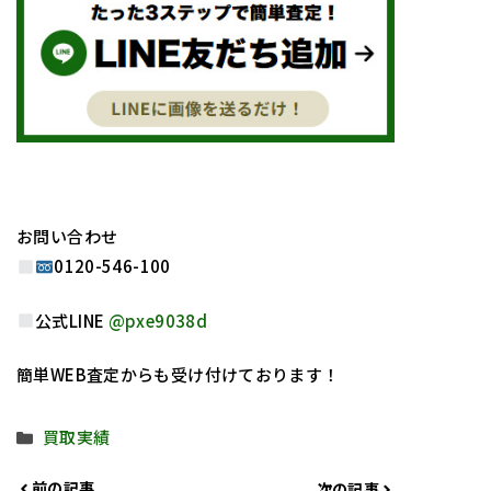
お問い合わせ
0120-546-100
公式LINE
@pxe9038d
簡単WEB査定からも受け付けております！
カ
買取実績
テ
ゴ
前の記事
次の記事