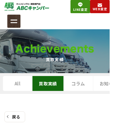
コ
WEB査定
LINE査定
ン
テ
ン
ツ
へ
Achievements
ス
キ
買取実績
ッ
プ
All
買取実績
コラム
お知らせ
戻る