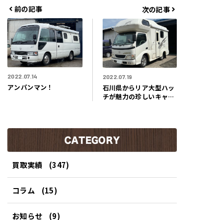
ゴ
前の記事
次の記事
リ
ー
2022.07.14
2022.07.19
アンパンマン！
石川県からリア大型ハッ
チが魅力の珍しいキャン
ピングカーを買取させて
いただきました！
CATEGORY
買取実績
(347)
コラム
(15)
お知らせ
(9)