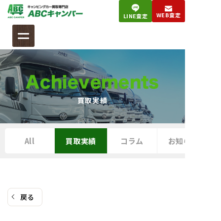
コ
WEB査定
LINE査定
ン
テ
ン
ツ
へ
Achievements
ス
キ
買取実績
ッ
プ
All
買取実績
コラム
お知らせ
戻る