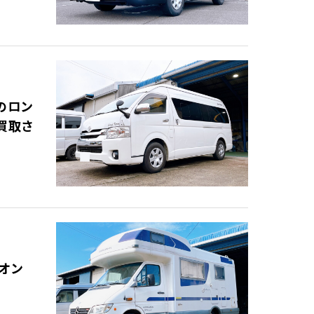
のロン
買取さ
オン