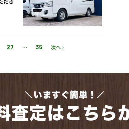
ただき
ペ
ペ
27
…
35
次へ
ー
ー
ジ
ジ
いますぐ簡単！
料査定はこちら