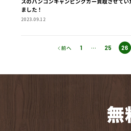
スのバンコンキャンピングカー買取させてい
ました！
2023.09.12
ペ
ペ
前へ
1
…
25
26
ペ
ー
ー
ー
ジ
ジ
ジ
無