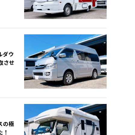
ルダウ
取させ
スの極
た！