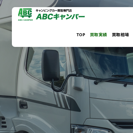
コ
ン
テ
ン
TOP
買取実績
買取相場
ツ
へ
ス
キ
ッ
プ