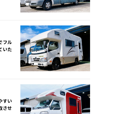
でフル
ていた
やすい
取させ