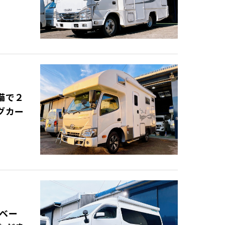
備で２
グカー
ンベー