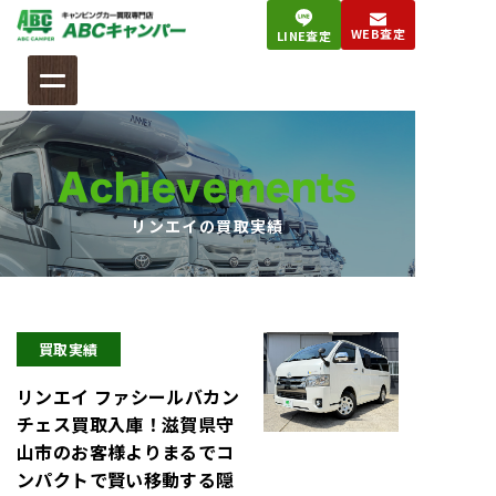
コ
WEB査定
LINE査定
ン
テ
ン
ツ
へ
Achievements
ス
キ
リンエイの買取実績
ッ
プ
買取実績
リンエイ ファシールバカン
チェス買取入庫！滋賀県守
山市のお客様よりまるでコ
ンパクトで賢い移動する隠