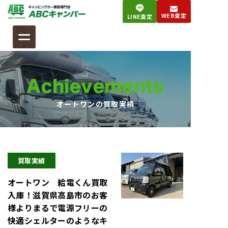
コ
WEB査定
LINE査定
ン
テ
ン
ツ
へ
Achievements
ス
キ
オートワンの買取実績
ッ
プ
買取実績
オートワン 給電くん買取
入庫！滋賀県高島市のお客
様よりまるで電源フリーの
快適シェルターのようなキ