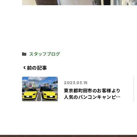
カ
スタッフブログ
テ
ゴ
前の記事
リ
ー
2023.03.15
東京都町田市のお客様より
人気のバンコンキャンピン
グカー出張買取させて頂き
ました！