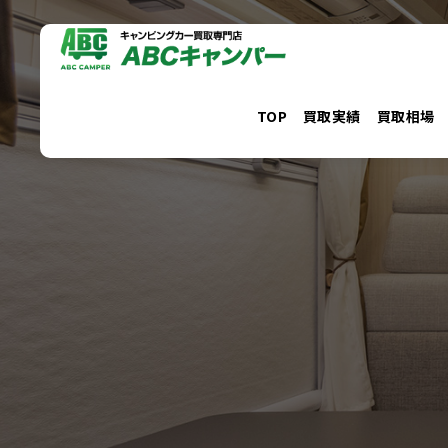
コ
ン
テ
ン
TOP
買取実績
買取相場
ツ
へ
ス
キ
ッ
プ