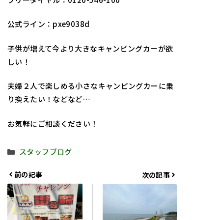
公式ライン：pxe9038d
子供が増えて今より大きなキャンピングカーが欲
しい！
夫婦２人で楽しめる小さなキャンピングカーに乗
り換えたい！などなど…
お気軽にご相談ください！
カ
スタッフブログ
テ
ゴ
前の記事
次の記事
リ
ー