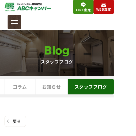
コ
WEB査定
LINE査定
ン
テ
ン
ツ
へ
Blog
ス
キ
スタッフブログ
ッ
プ
コラム
お知らせ
スタッフブログ
戻る