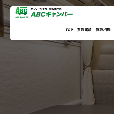
コ
ン
テ
ン
TOP
買取実績
買取相場
ツ
へ
ス
キ
ッ
プ