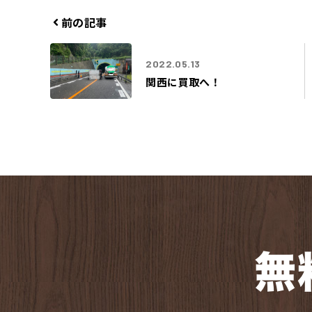
テ
ゴ
前の記事
リ
ー
2022.05.13
関西に買取へ！
無