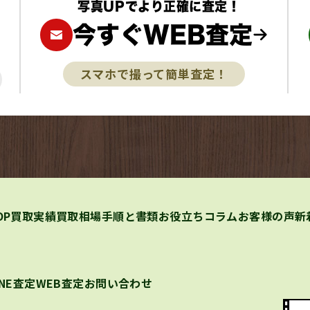
写真UPでより正確に査定！
今すぐWEB査定
スマホで撮って簡単査定！
OP
買取実績
買取相場
手順と書類
お役立ちコラム
お客様の声
新
INE査定
WEB査定
お問い合わせ