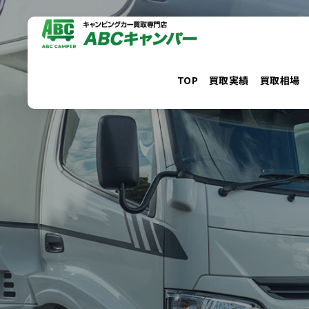
コ
ン
テ
ン
TOP
買取実績
買取相場
ツ
へ
ス
キ
ッ
プ