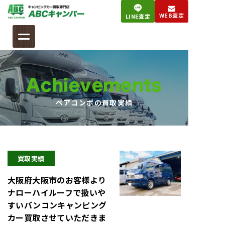
コ
WEB査定
LINE査定
ン
テ
ン
ツ
へ
Achievements
ス
キ
ペアコンポの買取実績
ッ
プ
買取実績
大阪府大阪市のお客様より
ナローハイルーフで扱いや
すいバンコンキャンピング
カー買取させていただきま