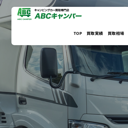
コ
ン
テ
ン
TOP
買取実績
買取相場
ツ
へ
ス
キ
ッ
プ