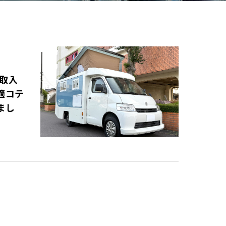
買取入
適コテ
まし