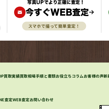
写真UPでより正確に査定！
今すぐWEB査定
スマホで撮って簡単査定！
OP
買取実績
買取相場
手順と書類
お役立ちコラム
お客様の声
新
INE査定
WEB査定
お問い合わせ