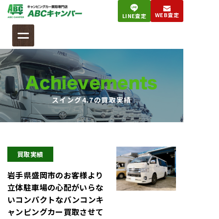
コ
WEB査定
LINE査定
ン
テ
ン
ツ
へ
Achievements
ス
キ
スイング4.7の買取実績
ッ
プ
買取実績
岩手県盛岡市のお客様より
立体駐車場の心配がいらな
いコンパクトなバンコンキ
ャンピングカー買取させて