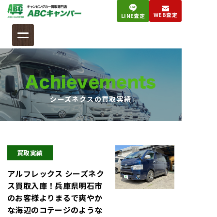
コ
WEB査定
LINE査定
ン
テ
ン
ツ
へ
Achievements
ス
キ
シーズネクスの買取実績
ッ
プ
買取実績
アルフレックス シーズネク
ス買取入庫！兵庫県明石市
のお客様よりまるで爽やか
な海辺のコテージのような