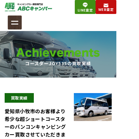
コ
WEB査定
LINE査定
ン
テ
ン
ツ
へ
Achievements
ス
キ
コースターJOY535の買取実績
ッ
プ
買取実績
愛知県小牧市のお客様より
希少な超ショートコースタ
ーのバンコンキャンピング
カー買取させていただきま