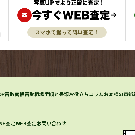
写真UPでより正確に査定！
今すぐWEB査定
スマホで撮って簡単査定！
OP
買取実績
買取相場
手順と書類
お役立ちコラム
お客様の声
新
INE査定
WEB査定
お問い合わせ