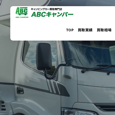
コ
ン
テ
ン
TOP
買取実績
買取相場
ツ
へ
ス
キ
ッ
プ