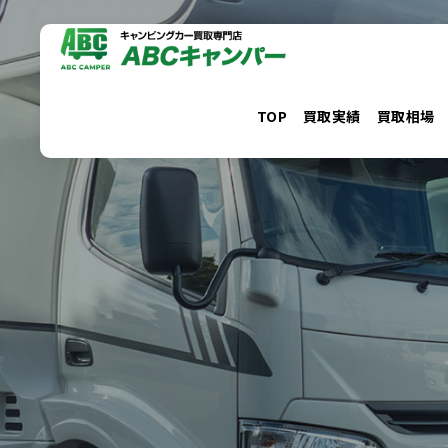
コ
ン
テ
ン
TOP
買取実績
買取相場
ツ
へ
ス
キ
ッ
プ