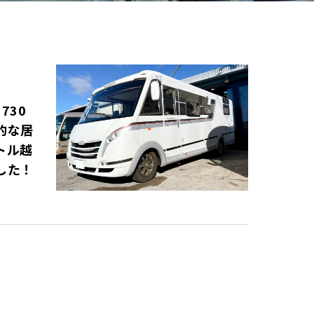
730
的な居
トル越
した！