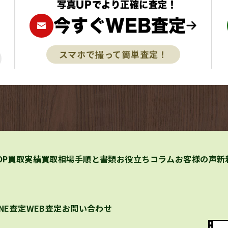
写真UPでより正確に査定！
今すぐWEB査定
スマホで撮って簡単査定！
OP
買取実績
買取相場
手順と書類
お役立ちコラム
お客様の声
新
INE査定
WEB査定
お問い合わせ