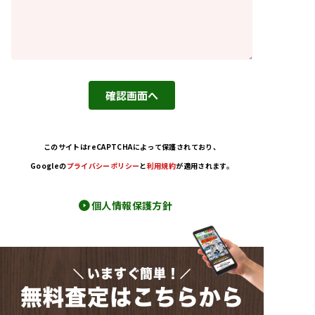
評
評
評
評
評
価
価
価
価
価
し
し
し
し
し
て
て
て
て
て
く
く
く
く
く
確認画面へ
だ
だ
だ
だ
だ
さ
さ
さ
さ
さ
い
い
い
い
い
このサイトはreCAPTCHAによって保護されており
、
。
。
。
。
。
Googleの
プライバシーポリシー
と
利用規約
が適用されます。
個人情報保護方針
いますぐ簡単！
無料査定はこちらから