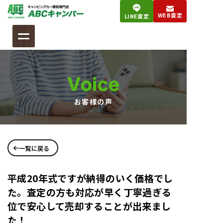
コ
WEB査定
LINE査定
ン
テ
ン
ツ
へ
Voice
ス
キ
お客様の声
ッ
プ
一覧に戻る
平成20年式ですが納得のいく価格でし
た。査定の方も対応が早く丁寧過ぎる
位で安心して売却することが出来まし
た！