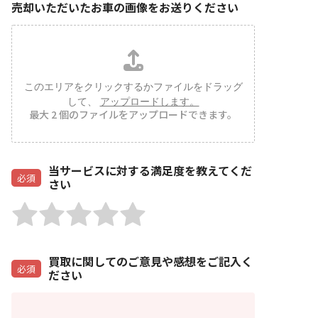
売却いただいたお車の画像をお送りください
このエリアをクリックするかファイルをドラッグ
して、
アップロードします。
最大 2 個のファイルをアップロードできます。
当サービスに対する満足度を教えてくだ
必須
さい
5
5
5
5
5
の
の
の
の
の
う
う
う
う
う
買取に関してのご意見や感想をご記入く
ち
ち
ち
ち
ち
必須
ださい
1
2
3
4
5
を
を
を
を
を