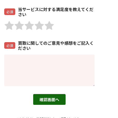
当サービスに対する満足度を教えてくだ
必須
さい
5
5
5
5
5
の
の
の
の
の
う
う
う
う
う
買取に関してのご意見や感想をご記入く
ち
ち
ち
ち
ち
必須
ださい
1
2
3
4
5
を
を
を
を
を
評
評
評
評
評
価
価
価
価
価
し
し
し
し
し
て
て
て
て
て
く
く
く
く
く
確認画面へ
だ
だ
だ
だ
だ
さ
さ
さ
さ
さ
い
い
い
い
い