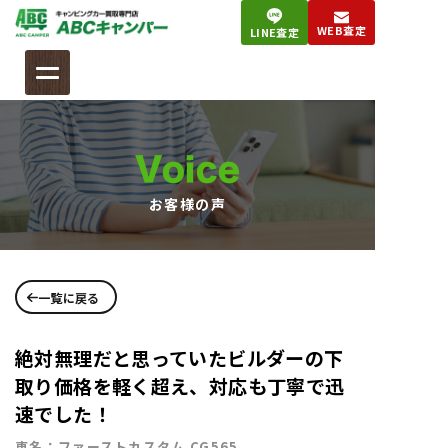
コ
WEB査定
LINE査定
ン
テ
ン
ツ
へ
Voice
ス
キ
お客様の声
ッ
プ
一覧に戻る
絶対無理だと思っていたビルダーの下
取り価格を軽く超え、対応も丁寧で迅
速でした！
車名：ファーストカスタム CG565