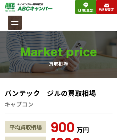
コ
WEB査定
LINE査定
ン
テ
ン
ツ
へ
Market price
ス
キ
買取相場
ッ
プ
バンテック ジルの買取相場
キャブコン
900
平均買取相場
万円