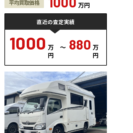
1000
平均買取価格
万円
直近
の
査定実績
1000
880
万
～
万
円
円