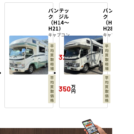
バンテッ
バンテッ
ク ジル
ク ジル
（H14～
（H22～
H21）
H28）
キャブコン
キャブコン
平
平
均
均
万
買
買
320
円
取
取
相
相
場
場
平
平
均
均
万
買
買
350
円
取
取
価
価
格
格