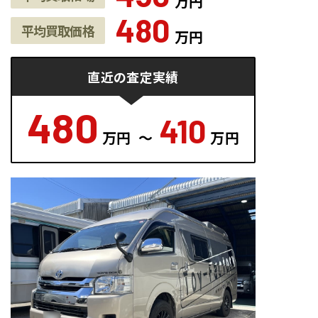
万円
480
平均買取価格
万円
直近
の
査定実績
480
410
万円
～
万円