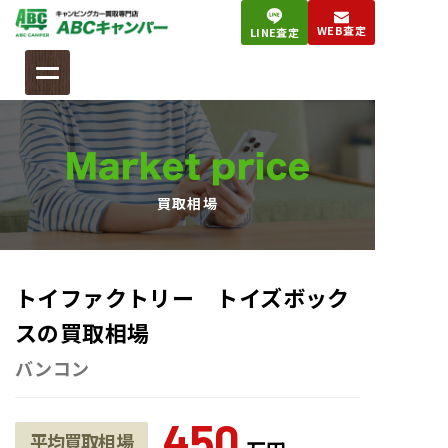
コ
WEB査定
LINE査定
ン
テ
ン
ツ
へ
Market price
ス
キ
買取相場
ッ
プ
トイファクトリー トイズボック
スの買取相場
バンコン
450
平均買取相場